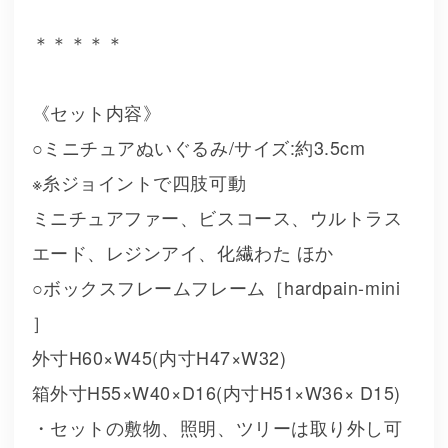
＊＊＊＊＊
《セット内容》
○ミニチュアぬいぐるみ/サイズ:約3.5cm
※糸ジョイントで四肢可動
ミニチュアファー、ビスコース、ウルトラス
エード、レジンアイ、化繊わた ほか
○ボックスフレームフレーム［hardpain-mini
］
外寸H60×W45(内寸H47×W32)
箱外寸H55×W40×D16(内寸H51×W36× D15)
・セットの敷物、照明、ツリーは取り外し可