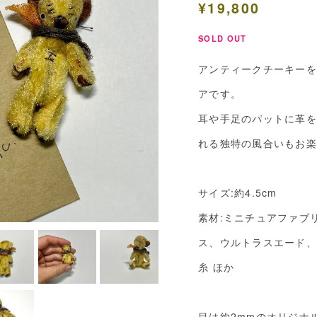
¥19,800
SOLD OUT
アンティークチーキーを
アです。
耳や手足のパットに革を
れる独特の風合いもお楽
サイズ:約4.5cm
素材:ミニチュアファブ
ス、ウルトラスエード、
糸 ほか
目は約2mmのオリジナ