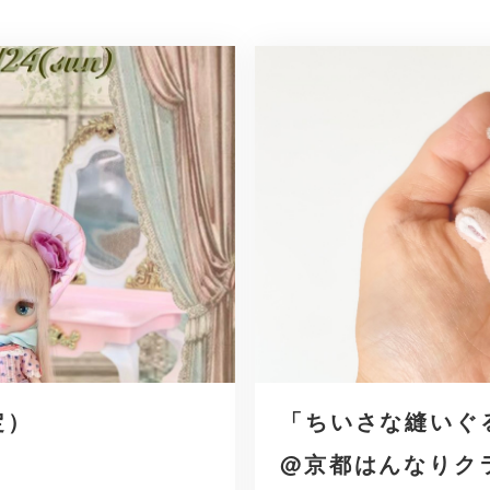
定）
「ちいさな縫いぐ
@京都はんなりク